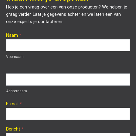
Heb je een vraag over een van onze producten? We helpen je
graag verder. Laat je gegevens achter en we laten een van
onze experts je contacteren.
Bouwprofessional
Naam
*
-
contact
Voornaam
Achternaam
E-mail
*
Bericht
*