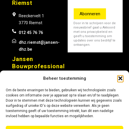
Riemst
Abonneren
Reeckervelt 1
3770 Riemst
Door in te schrijven voor de
nieuwsbrief gaat u Akkoord
012 45 76 76
met ons privacybeleid en
geeft u toestemming om
updates over ons bedrtijf te
dhz.riemst@jansen-
ontvangen.
dhz.be
Jansen
Bouwprofessional
Opglabbeek
Beheer toestemming
Nijverheidslaan 1508 B
Om de beste ervaringen te bieden, gebruiken wij technologieën zoals
3660 Opglabbeek
cookies om informatie over je apparaat op te slaan en/of te raadplegen.
Door in te stemmen met deze technologieën kunnen wij gegevens zoals
011 29 46 30
surfgedrag of unieke ID's op deze website verwerken. Als je geen
toestemming geeft of uw toestemming intrekt, kan dit een nadelige
info@jansen-
invloed hebben op bepaalde functies en mogelijkheden.
bouwprofessional.be