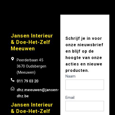
Jansen Interieur
Schrijf je in voor
& Doe-Het-Zelf
onze nieuwsbrief
Meeuwen
en blijf op de
hoogte van onze
Peerderbaan 45
acties en nieuwe
3670 Oudsbergen
producten.
nieuwsbrief
(Meeuwen)
Naam
011 79 03 20
dhz.meeuwen@jansen-
dhz.be
Email
Jansen Interieur
& Doe-Het-Zelf