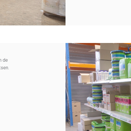
m de
tsen.