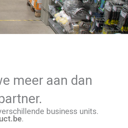
we meer aan dan
partner.
rschillende business units.
uct.be
.