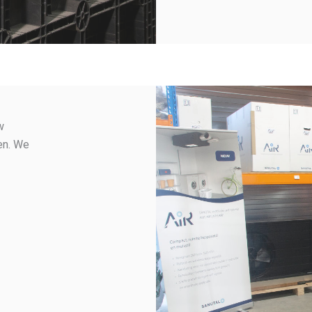
w
en. We