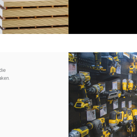
die
aken.